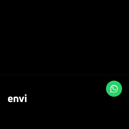
Compra global,
local.
recibe
Envi hace tu compra en EE.UU. fácil. Integra